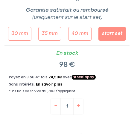
Garantie satisfait ou remboursé
(uniquement sur le start set)
30 mm
35 mm
40 mm
start set
En stock
98 €
−
+